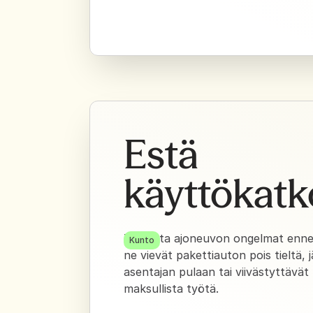
Estä
käyttökatk
Tunnista ajoneuvon ongelmat enne
Kunto
ne vievät pakettiauton pois tieltä, 
asentajan pulaan tai viivästyttävät
maksullista työtä.