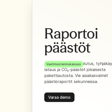
Raportoi
päästöt
Näe polttoaineen kulutus, tyhjäkäy
Vaatimustenmukaisuus
lataus ja CO₂-päästöt jokaisesta
pakettiautosta. Vie asiakasvalmiit
päästöraportit sekunneissa.
Varaa demo