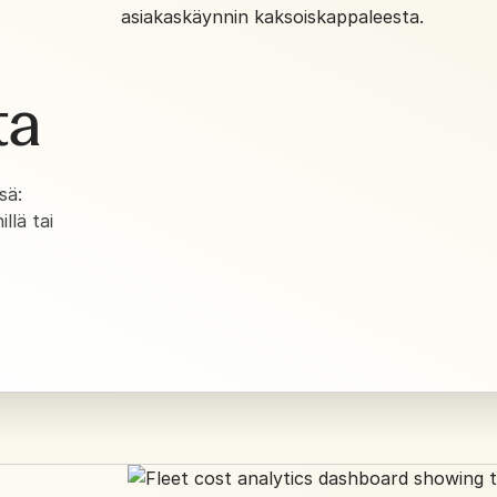
ta
sä:
llä tai