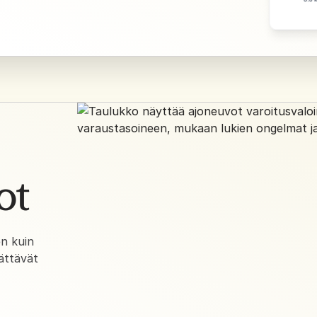
ot
n kuin
jättävät