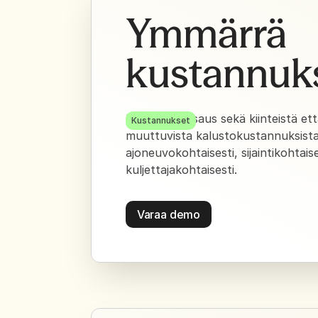
Ymmärrä
kustannuk
Näe yleiskatsaus sekä kiinteistä et
Kustannukset
muuttuvista kalustokustannuksista
ajoneuvokohtaisesti, sijaintikohtaise
kuljettajakohtaisesti.
Varaa demo