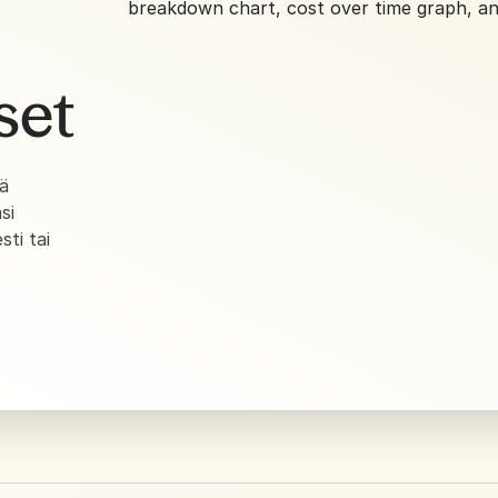
set
tä
si
sti tai