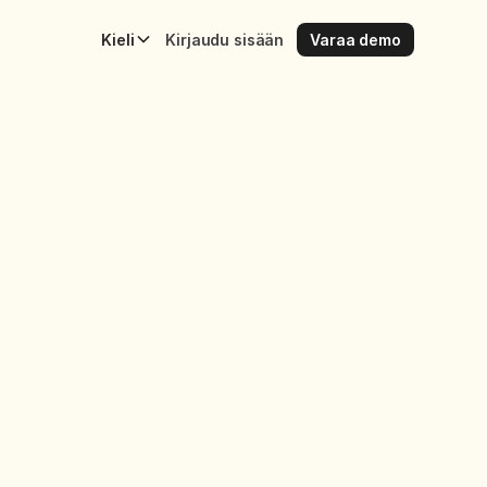
Kieli
Kirjaudu sisään
Varaa demo
t: