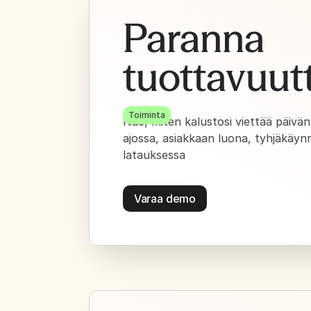
Paranna
tuottavuut
Toiminta
Näe, miten kalustosi viettää päivän
ajossa, asiakkaan luona, tyhjäkäynni
latauksessa
Varaa demo